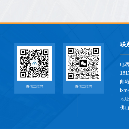
联
电
181
邮
微信二维码
微信二维码
lxm
地
佛山