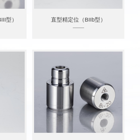
III型）
直型精定位（BIIb型）