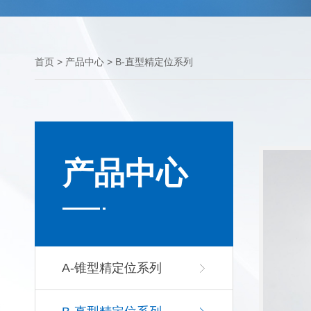
首页
>
产品中心
> B-直型精定位系列
产品中心
A-锥型精定位系列