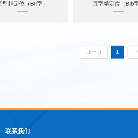
直型精定位（BII型）
直型精定位（BIb
上一页
1
联系我们