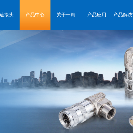
速接头
产品中心
关于一精
产品应用
产品解决