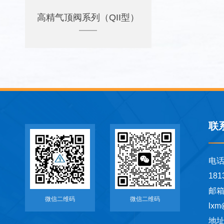
高精气顶阀系列（QII型）
联
电
181
邮
微信二维码
微信二维码
lxm
地